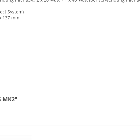
ect System)
 x 137 mm
S MK2"