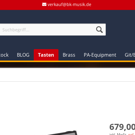
verkauf@bk-musik.de
tock
BLOG
Tasten
Brass
PA-Equipment
Git/
679,00
inkl. MwSt.
ggf.