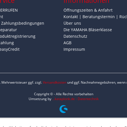
rvice
Informationen
DERRUFEN
Öffnungszeiten & Anfahrt
ht
Kontakt | Beratungstermin | Rüc
d Zahlungsbedingungen
Über uns
Reparatur
Die YAMAHA Bläserklasse
oduktregistrierung
Datenschutz
zahlung
AGB
easyCredit
Impressum
zl. Mehrwertsteuer ggf. zzgl.
Versandkosten
und ggf. Nachnahmegebühren, wenn n
Copyright © - Alle Rechte vorbehalten
Umsetzung by
...kataplonk.de - Datentechnik