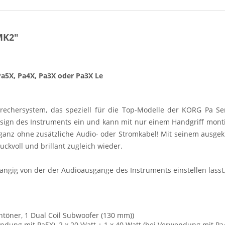
MK2"
a5X, Pa4X, Pa3X oder Pa3X Le
sprechersystem, das speziell für die Top-Modelle der KORG Pa S
 Design des Instruments ein und kann mit nur einem Handgriff m
ganz ohne zusätzliche Audio- oder Stromkabel! Mit seinem ausge
ckvoll und brillant zugleich wieder.
ngig von der der Audioausgänge des Instruments einstellen lässt,
htöner, 1 Dual Coil Subwoofer (130 mm))
wendung mit Pa5X), 2 x 20 Watt + 1 x 40 Watt (bei Verwendung mit Pa