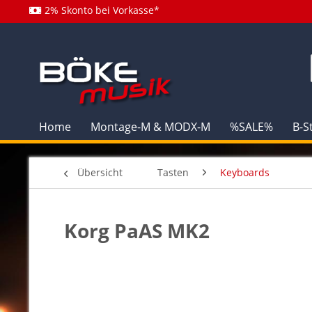
2% Skonto bei Vorkasse*
Home
Montage-M & MODX-M
%SALE%
B-S
Übersicht
Tasten
Keyboards
Korg PaAS MK2