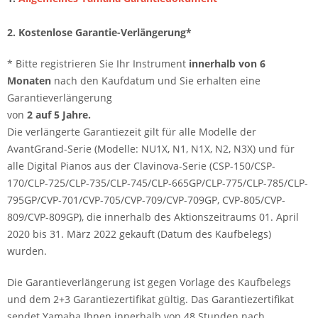
2. K
ostenlose Garantie-Verlängerung*
* Bitte registrieren Sie Ihr Instrument
innerhalb von 6
Monaten
nach den Kaufdatum und Sie erhalten eine
Garantieverlängerung
von
2 auf 5 Jahre.
Die verlängerte Garantiezeit gilt für alle Modelle der
AvantGrand-Serie (Modelle: NU1X, N1, N1X, N2, N3X) und für
alle Digital Pianos aus der Clavinova-Serie (CSP-150/CSP-
170/CLP-725/CLP-735/CLP-745/CLP-665GP/CLP-775/CLP-785/CLP-
795GP/CVP-701/CVP-705/CVP-709/CVP-709GP, CVP-805/CVP-
809/CVP-809GP), die innerhalb des Aktionszeitraums 01. April
2020 bis 31. März 2022 gekauft (Datum des Kaufbelegs)
wurden.
Die Garantieverlängerung ist gegen Vorlage des Kaufbelegs
und dem 2+3 Garantiezertifikat gültig. Das Garantiezertifikat
sendet Yamaha Ihnen innerhalb von 48 Stunden nach