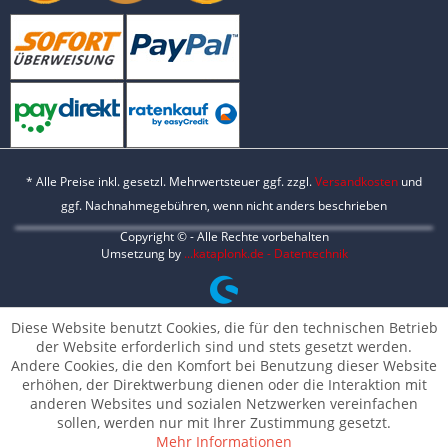
* Alle Preise inkl. gesetzl. Mehrwertsteuer ggf. zzgl.
Versandkosten
und
ggf. Nachnahmegebühren, wenn nicht anders beschrieben
Copyright © - Alle Rechte vorbehalten
Umsetzung by
...kataplonk.de - Datentechnik
Diese Website benutzt Cookies, die für den technischen Betrieb
der Website erforderlich sind und stets gesetzt werden.
Andere Cookies, die den Komfort bei Benutzung dieser Website
erhöhen, der Direktwerbung dienen oder die Interaktion mit
anderen Websites und sozialen Netzwerken vereinfachen
sollen, werden nur mit Ihrer Zustimmung gesetzt.
Mehr Informationen