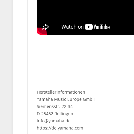
Herstellerinformationen
Yamaha Music Europe GmbH
Siemensstr. 22-34
D-25462 Rellingen
info@yamaha.de
https://de.yamaha.com