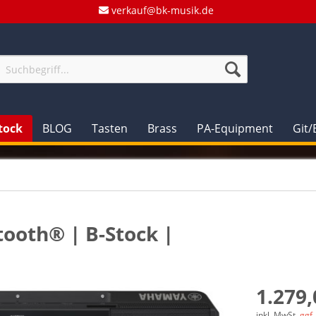
verkauf@bk-musik.de
tock
BLOG
Tasten
Brass
PA-Equipment
Git/
ooth® | B-Stock |
1.279,
inkl. MwSt.
ggf.