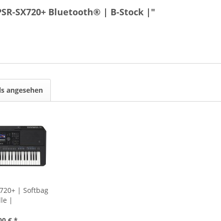
SR-SX720+ Bluetooth® | B-Stock |"
ls angesehen
720+ | Softbag
le |
00 € *