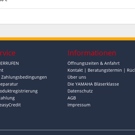
rvice
Informationen
DERRUFEN
Öffnungszeiten & Anfahrt
ht
Kontakt | Beratungstermin | Rüc
d Zahlungsbedingungen
Über uns
Reparatur
Die YAMAHA Bläserklasse
oduktregistrierung
Datenschutz
zahlung
AGB
easyCredit
Impressum