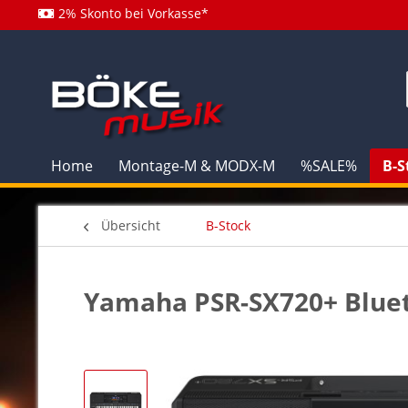
2% Skonto bei Vorkasse*
Home
Montage-M & MODX-M
%SALE%
B-S
Übersicht
B-Stock
Yamaha PSR-SX720+ Bluet