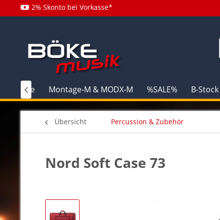
2% Skonto bei Vorkasse*
Home
Montage-M & MODX-M
%SALE%
B-Stock

Übersicht
Percussion & Zubehör
Nord Soft Case 73