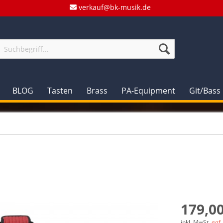
verkauf@bk-musik.de
BLOG
Tasten
Brass
PA-Equipment
Git/Bass
179,00
inkl. MwSt.
ggf.