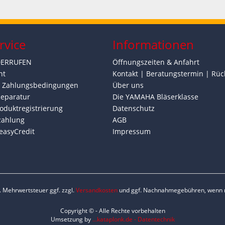
rvice
Informationen
DERRUFEN
Öffnungszeiten & Anfahrt
ht
Kontakt | Beratungstermin | Rüc
d Zahlungsbedingungen
Über uns
Reparatur
Die YAMAHA Bläserklasse
oduktregistrierung
Datenschutz
zahlung
AGB
easyCredit
Impressum
zl. Mehrwertsteuer ggf. zzgl.
Versandkosten
und ggf. Nachnahmegebühren, wenn n
Copyright © - Alle Rechte vorbehalten
Umsetzung by
...kataplonk.de - Datentechnik