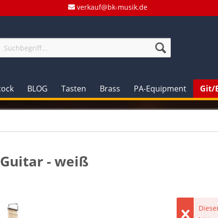
verkauf@bk-musik.de
tock
BLOG
Tasten
Brass
PA-Equipment
Git/
Guitar - weiß
Dieser