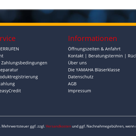
rvice
Informationen
DERRUFEN
Öffnungszeiten & Anfahrt
ht
Kontakt | Beratungstermin | Rüc
d Zahlungsbedingungen
Über uns
Reparatur
Die YAMAHA Bläserklasse
oduktregistrierung
Datenschutz
zahlung
AGB
easyCredit
Impressum
zl. Mehrwertsteuer ggf. zzgl.
Versandkosten
und ggf. Nachnahmegebühren, wenn n