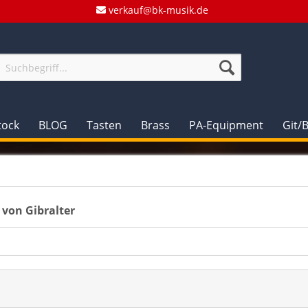
verkauf@bk-musik.de
tock
BLOG
Tasten
Brass
PA-Equipment
Git/
 von Gibralter